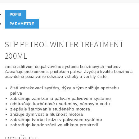
POPIS
PARAMETRE
STP PETROL WINTER TREATMENT
200ML
zimné aditívum do palivového systému benzínových motorov.
Zabraňuje problémom s prietokom paliva. Zvyšuje kvalitu benzínu a
pravidelné používanie udržiava vstreky a ventily čisté.
čistí vstrekovací systém, dýzy a tým znižuje spotrebu
paliva
zabraňuje zamŕzaniu paliva v palivovom systéme
odstraňuje karbónové usadeniny, nánosy a vodu
zlepšuje štartovanie studeného motora
znižuje dymivosť a hlučnosť motora
zabraňuje tvorbe hrdze v palivovom systéme
zabraňuje kondenzácii vo vlhkom prostredí