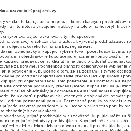
ka a uzavretie kúpnej zmluvy
dy vzniknuté kupujúcemu pri použití komunikačných prostriedkov na 
ady na internetové pripojenie, náklady na telefónne hovory), hradí k
y.
úci vykonáva objednávku tovaru týmito spôsobmi:
redníctvom svojho zákazníckeho účtu, ak vykonal predchádzajúcu re
ením objednávkového formulára bez registrácie.
adávaní objednávky si kupujúci vyberie tovar, počet kusov tovaru, s
odoslaním objednávky je kupujúcemu umožnené kontrolovať a meniť
e kupujúci predávajúcemu kliknutím na tlačidlo Odoslať objednávk
ované za správne. Podmienkou platnosti objednávky je vyplnenie 
lári a potvrdenie kupujúceho o tom, že sa zoznámil s týmito obch
kladne po obdržaní objednávky zašle predávajúci kupujúcemu potv
 kupujúci pri objednaní zadal. Toto potvrdenie je automatické a nep
tuálne obchodné podmienky predávajúceho. Kúpna zmluva je uzavret
ení o prijatí objednávky je doručené na emailovú adresu kupujúce
pade, že niektorú z požiadaviek uvedených v objednávke nemôže pr
lovú adresu pozmenenú ponuku. Pozmenená ponuka sa považuje za 
 prípade uzavretá potvrdením kupujúceho o prijatí tejto ponuky 
chto obchodných podmienkach.
y objednávky prijaté predávajúcim sú záväzné. Kupujúci môže zruš
enie o prijatí objednávky predávajúcim. Kupujúci môže zrušiť obje
vajúceho alebo elektronickou správou na email predávajúceho, o
pade, že došlo ku zjavnej technickej chybe na strane predávajúceh