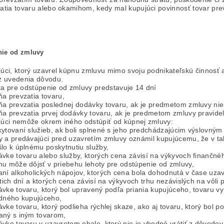
atia tovaru alebo okamihom, kedy mal kupujúci povinnosť tovar prev
ie od zmluvy
úci, ktorý uzavrel kúpnu zmluvu mimo svoju podnikateľskú činnosť 
z uvedenia dôvodu.
a pre odstúpenie od zmluvy predstavuje 14 dní
a prevzatia tovaru,
ňa prevzatia poslednej dodávky tovaru, ak je predmetom zmluvy nie
ňa prevzatia prvej dodávky tovaru, ak je predmetom zmluvy pravid
úci nemôže okrem iného odstúpiť od kúpnej zmluvy:
kytovaní služieb, ak boli splnené s jeho predchádzajúcim výslovným
y a predávajúci pred uzavretím zmluvy oznámil kupujúcemu, že v 
lo k úplnému poskytnutiu služby,
vke tovaru alebo služby, ktorých cena závisí na výkyvoch finančnéh
mu môže dôjsť v priebehu lehoty pre odstúpenie od zmluvy,
aní alkoholických nápojov, ktorých cena bola dohodnutá v čase uzav
atich dní a ktorých cena závisí na výkyvoch trhu nezávislých na vôli
ávke tovaru, ktorý bol upravený podľa priania kupujúceho, tovaru 
edného kupujúceho,
vke tovaru, ktorý podlieha rýchlej skaze, ako aj tovaru, ktorý bol
aný s iným tovarom,
vke tovaru v uzavretom obale, ktorý nie je vhodné vrátiť z dôvodo