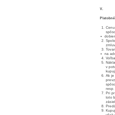
V.
Platobné
Cenu 
spôs
dobier
Spolo
zmluv
Tovar
na ad
Voľba
Nákla
v pot
kupuj
Ak je
prevz
spôso
resp.
Pri p
toto 
zásie
Predá
Kupuj
však 