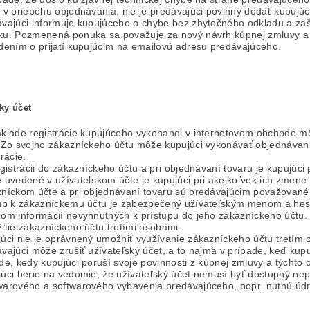
 v priebehu objednávania, nie je predávajúci povinný dodať kupujú
vajúci informuje kupujúceho o chybe bez zbytočného odkladu a z
u. Pozmenená ponuka sa považuje za nový návrh kúpnej zmluvy a 
dením o prijatí kupujúcim na emailovú adresu predávajúceho.
ky účet
klade registrácie kupujúceho vykonanej v internetovom obchode mô
 Zo svojho zákazníckeho účtu môže kupujúci vykonávať objednávani
trácie.
egistrácii do zákazníckeho účtu a pri objednávaní tovaru je kupujúc
 uvedené v užívateľskom účte je kupujúci pri akejkoľvek ich zmene
níckom účte a pri objednávaní tovaru sú predávajúcim považované
up k zákazníckemu účtu je zabezpečený užívateľským menom a hesl
om informácií nevyhnutných k prístupu do jeho zákazníckeho účtu
itie zákazníckeho účtu tretími osobami.
úci nie je oprávnený umožniť využívanie zákazníckeho účtu tretím
vajúci môže zrušiť užívateľský účet, a to najmä v prípade, keď kupuj
de, kedy kupujúci poruší svoje povinnosti z kúpnej zmluvy a týcht
úci berie na vedomie, že užívateľský účet nemusí byť dostupný nep
arového a softwarového vybavenia predávajúceho, popr. nutnú údr
.