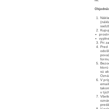
III.
Objednáv
Nákla
(nákl
sadzb
Kupuj
prost
vypln
Pri z
Pred 
odošl
považ
formu
Bezod
ktorú
sú ak
Oznám
V prí
emai
takom
v tý
Všetk
oznám
predá
V prí