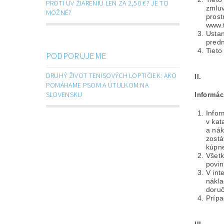
PROTI UV ŽIARENIU LEN ZA 2,50 €? JE TO
zmluv
MOŽNÉ?
prost
www.t
Ustan
predn
Tieto
PODPORUJEME
DRUHÝ ŽIVOT TENISOVÝCH LOPTIČIEK: AKO
II.
POMÁHAME PSOM A ÚTULKOM NA
SLOVENSKU
Informác
Infor
v kat
a nák
zostá
kúpne
Všetk
povin
V int
nákla
doruč
Prípa