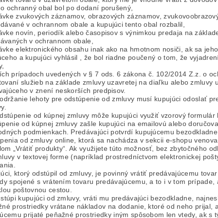
ho ochranný obal bol po dodaní porušený,
ávke zvukových záznamov, obrazových záznamov, zvukovoobrazovýc
dávané v ochrannom obale a kupujúci tento obal rozbalil,
ávke novín, periodík alebo časopisov s výnimkou predaja na základ
ávaných v ochrannom obale,
ávke elektronického obsahu inak ako na hmotnom nosiči, ak sa jeh
ceho a kupujúci vyhlásil , že bol riadne poučený o tom, že vyjadre
y,
ích prípadoch uvedených v § 7 ods. 6 zákona č. 102/2014 Z.z. o och
tovaní služieb na základe zmluvy uzavretej na diaľku alebo zmluvy
vajúceho v znení neskorších predpisov.
održanie lehoty pre odstúpenie od zmluvy musí kupujúci odoslať pr
y.
dstúpenie od kúpnej zmluvy môže kupujúci využiť vzorový formulár
penie od kúpnej zmluvy zašle kupujúci na emailovú alebo doručov
dných podmienkach. Predávajúci potvrdí kupujúcemu bezodkladne pri
penia od zmluvy online, ktorá sa nachádza v sekcii e-shopu venova
dlom „Vrátiť produkty“. Ak využijete túto možnosť, bez zbytočného o
luvy v textovej forme (napríklad prostredníctvom elektronickej poš
lania.
úci, ktorý odstúpil od zmluvy, je povinný vrátiť predávajúcemu tov
dy spojené s vrátením tovaru predávajúcemu, a to i v tom prípade,
lou poštovnou cestou.
stúpi kupujúci od zmluvy, vráti mu predávajúci bezodkladne, najnes
né prostriedky vrátane nákladov na dodanie, ktoré od neho prijal,
úcemu prijaté peňažné prostriedky iným spôsobom len vtedy, ak s t