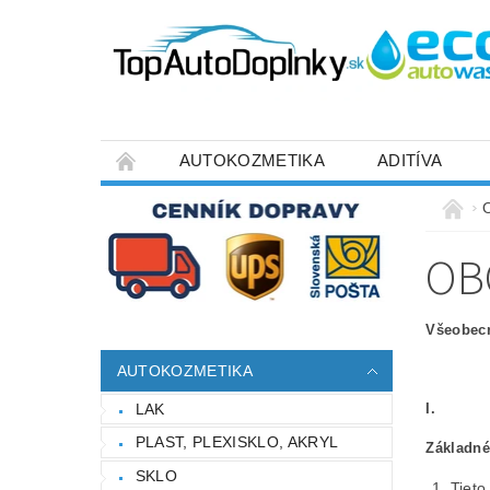
AUTOKOZMETIKA
ADITÍVA
NAPÍŠTE NÁM
DOPRAVA
BLOG
OB
Všeobec
AUTOKOZMETIKA
LAK
I.
PLAST, PLEXISKLO, AKRYL
Základné
SKLO
Tieto