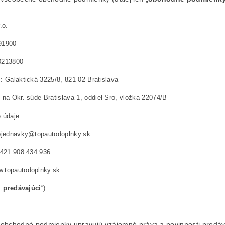
.o.
91900
0213800
: Galaktická 3225/8, 821 02 Bratislava
j na Okr. súde Bratislava 1, oddiel Sro, vložka 22074/B
 údaje:
objednavky@topautodoplnky.sk
+421 908 434 936
.topautodoplnky.sk
 „
predávajúci
“)
 obchodné podmienky upravujú vzájomné práva a povinnosti predáva