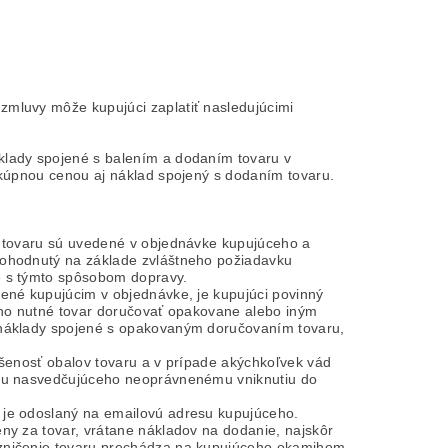
zmluvy môže kupujúci zaplatiť nasledujúcimi
klady spojené s balením a dodaním tovaru v
j kúpnou cenou aj náklad spojený s dodaním tovaru.
a tovaru sú uvedené v objednávke kupujúceho a
dohodnutý na základe zvláštneho požiadavku
é s týmto spôsobom dopravy.
čené kupujúcim v objednávke, je kupujúci povinný
ceho nutné tovar doručovať opakovane alebo iným
ť náklady spojené s opakovaným doručovaním tovaru,
ušenosť obalov tovaru a v prípade akýchkoľvek vád
balu nasvedčujúceho neoprávnenému vniknutiu do
 je odoslaný na emailovú adresu kupujúceho.
ny za tovar, vrátane nákladov na dodanie, najskôr
 zničenie tovaru prechádza na kupujúceho okamihom