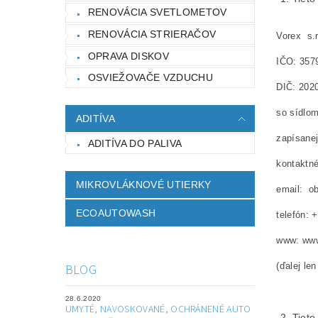
RENOVÁCIA SVETLOMETOV
RENOVÁCIA STRIERAČOV
Vorex s.r
OPRAVA DISKOV
IČO: 357
OSVIEŽOVAČE VZDUCHU
DIČ: 202
so sídlom
ADITÍVA
zapísane
ADITÍVA DO PALIVA
kontaktné
MIKROVLÁKNOVÉ UTIERKY
email: 
ECOAUTOWASH
telefón: 
www: www
(ďalej len
BLOG
28.6.2020
UMYTÉ, NAVOSKOVANÉ, OCHRÁNENÉ AUTO
Tieto