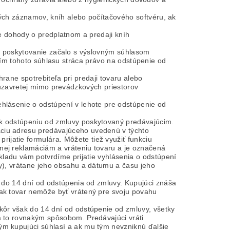
h záznamov, kníh alebo počítačového softvéru, ak
e dohody o predplatnom a predaji kníh
o poskytovanie začalo s výslovným súhlasom
ním tohoto súhlasu stráca právo na odstúpenie od
rane spotrebiteľa pri predaji tovaru alebo
 uzavretej mimo prevádzkových priestorov
ehlásenie o odstúpení v lehote pre odstúpenie od
 k odstúpeniu od zmluvy poskytovaný predávajúcim.
aciu adresu predávajúceho uvedenú v týchto
jatie formulára. Môžete tiež využiť funkciu
nej reklamáciám a vráteniu tovaru a je označená
dkladu vám potvrdíme prijatie vyhlásenia o odstúpení
ty), vrátane jeho obsahu a dátumu a času jeho
ar do 14 dní od odstúpenia od zmluvy. Kupujúci znáša
 ak tovar nemôže byť vrátený pre svoju povahu
kôr však do 14 dní od odstúpenie od zmluvy, všetky
 a to rovnakým spôsobom. Predávajúci vráti
ým kupujúci súhlasí a ak mu tým nevzniknú ďalšie