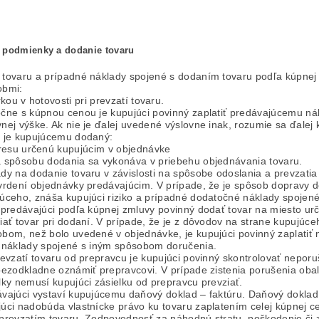
 podmienky a dodanie tovaru
tovaru a prípadné náklady spojené s dodaním tovaru podľa kúpnej 
obmi:
kou v hotovosti pri prevzatí tovaru.
čne s kúpnou cenou je kupujúci povinný zaplatiť predávajúcemu ná
nej výške. Ak nie je ďalej uvedené výslovne inak, rozumie sa ďale
 je kupujúcemu dodaný:
resu určenú kupujúcim v objednávke
 spôsobu dodania sa vykonáva v priebehu objednávania tovaru.
dy na dodanie tovaru v závislosti na spôsobe odoslania a prevzati
vrdení objednávky predávajúcim. V prípade, že je spôsob dopravy 
úceho, znáša kupujúci riziko a prípadné dodatočné náklady spojen
 predávajúci podľa kúpnej zmluvy povinný dodať tovar na miesto ur
iať tovar pri dodaní. V prípade, že je z dôvodov na strane kupujú
bom, než bolo uvedené v objednávke, je kupujúci povinný zaplati
 náklady spojené s iným spôsobom doručenia.
revzatí tovaru od prepravcu je kupujúci povinný skontrolovať nepor
bezodkladne oznámiť prepravcovi. V prípade zistenia porušenia o
lky nemusí kupujúci zásielku od prepravcu prevziať.
vajúci vystaví kupujúcemu daňový doklad – faktúru. Daňový doklad
úci nadobúda vlastnícke právo ku tovaru zaplatením celej kúpnej ce
prevzatím tovaru. Zodpovednosť za náhodnú stratu, poškodenie či