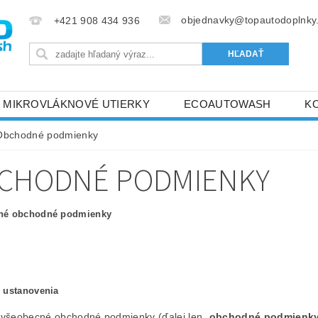
objednavky@topautodoplnky
+421 908 434 936
MIKROVLÁKNOVÉ UTIERKY
ECOAUTOWASH
K
Obchodné podmienky
CHODNÉ PODMIENKY
né obchodné podmienky
 ustanovenia
 všeobecné obchodné podmienky (ďalej len „
obchodné podmienk