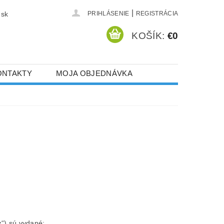
|
.sk
PRIHLÁSENIE
REGISTRÁCIA
KOŠÍK:
€0
ONTAKTY
MOJA OBJEDNÁVKA
y
“) sú vydané: