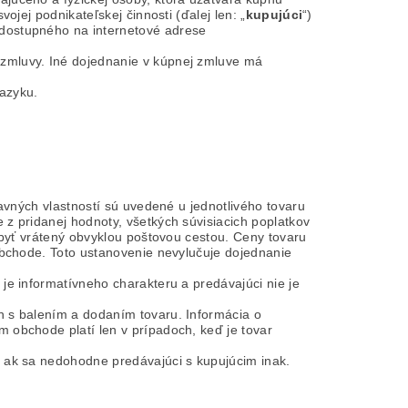
ojej podnikateľskej činnosti (ďalej len: „
kupujúci
“)
dostupného na internetové adrese
zmluvy. Iné dojednanie v kúpnej zmluve má
azyku.
avných vlastností sú uvedené u jednotlivého tovaru
z pridanej hodnoty, všetkých súvisiacich poplatkov
 byť vrátený obvyklou poštovou cestou. Ceny tovaru
obchode. Toto ustanovenie nevylučuje dojednanie
je informatívneho charakteru a predávajúci nie je
 s balením a dodaním tovaru. Informácia o
 obchode platí len v prípadoch, keď je tovar
 ak sa nedohodne predávajúci s kupujúcim inak.