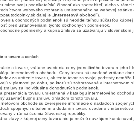
u mimo svoju podnikateľskú činnosť ako spotrebiteľ, alebo v rámci sv
redníctvom webového rozhrania umiestneného na webovej stránke 
opautodoplnky.sk ďalej je „
internetový obchod
“).
ovenia obchodných podmienok sú neoddeliteľnou súčasťou kúpnej 
osť pred ustanoveniami týchto obchodných podmienok.
 obchodné podmienky a kúpna zmluva sa uzatvárajú v slovenskom j
ie o tovare a cenách
mácie o tovare, vrátane uvedenia ceny jednotlivého tovaru a jeho hl
alógu internetového obchodu. Ceny tovaru sú uvedené vrátane dane 
ladov za vrátenie tovaru, ak tento tovar zo svojej podstaty nemôže
vajú v platnosti po dobu, po ktorú sú zobrazované v internetovom 
j zmluvy za individuálne dohodnutých podmienok.
a prezentácia tovaru umiestnená v katalógu internetového obchodu 
ný uzavrieť kúpnu zmluvu ohľadom tohoto tovaru.
ernetovom obchode sú zverejnené informácie o nákladoch spojených
doch spojených s balením a dodaním tovaru uvedené v internetovom
ovaný v rámci územia Slovenskej republiky.
dné zľavy z kúpnej ceny tovaru nie je možné navzájom kombinovať,