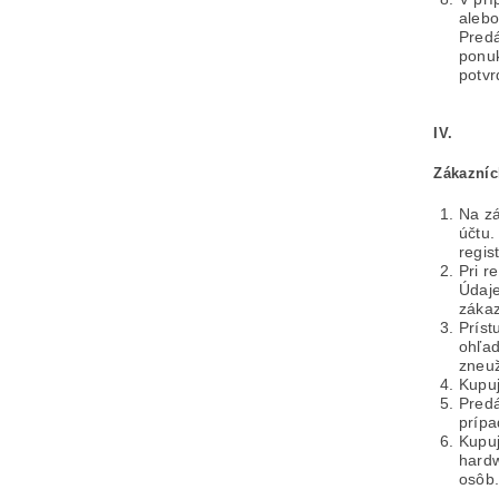
alebo
Predá
ponuk
potvr
IV.
Zákazníc
Na zá
účtu.
regis
Pri r
Údaje
zákaz
Príst
ohľad
zneuž
Kupuj
Predá
prípa
Kupuj
hardw
osôb