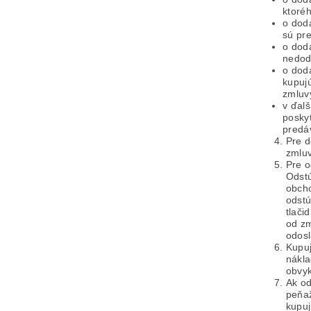
ktoré
o dod
sú pre
o dod
nedod
o dod
kupujú
zmluv
v ďalš
posky
predá
Pre d
zmluv
Pre o
Odstú
obcho
odstú
tlači
od zm
odos
Kupuj
nákla
obvyk
Ak od
peňaž
kupuj