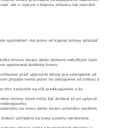
ziať, ale v rozpore s kúpnou zmluvou tak neurobil.
ako spotrebiteľ, má právo od kúpnej zmluvy odstúpiť
koľko druhov tovaru alebo dodanie niekoľkých častí
elná opakovaná dodávka tovaru.
 súhlasom pred uplynutím lehoty pre odstúpenie od
takom prípade nemá právo na odstúpenie od zmluvy a
o trhu nezávisle na vôli predávajúceho a ku
retia zmluvy, ktoré môžu byť dodané až po uplynutí
 predávajúceho,
vyrobeného na mieru alebo tovaru určeného osobitne
 po dodaní vzhľadom na svoju povahu nenávratne
v ochrany zdravia alebo z hygienických dôvodov a