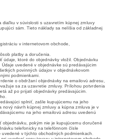
diaľku v súvislosti s uzavretím kúpnej zmluvy
upujúci sám. Tieto náklady sa nelíšia od základnej
gistráciu v internetovom obchode,
pôsob platby a doručenia.
 údaje, ktoré do objednávky vložil. Objednávku
u. Údaje uvedené v objednávke sú predávajúcim
všetkých povinných údajov v objednávkovom
odnými podmienkami.
rdenie o obdržaní objednávky na emailovú adresu,
ovažuje sa za uzavretie zmluvy. Prílohou potvrdenia
á až po prijatí objednávky predávajúcim.
ho.
edávajúci splniť, zašle kupujúcemu na jeho
nový návrh kúpnej zmluvy a kúpna zmluva je v
predávajúcemu na jeho emailovú adresu uvedenú
iť objednávku, pokým nie je kupujúcemu doručené
dnávku telefonicky na telefónnom čísle
be uvedené v týchto obchodných podmienkach.
o pri uvedení ceny tovaru v internetovom obchode,