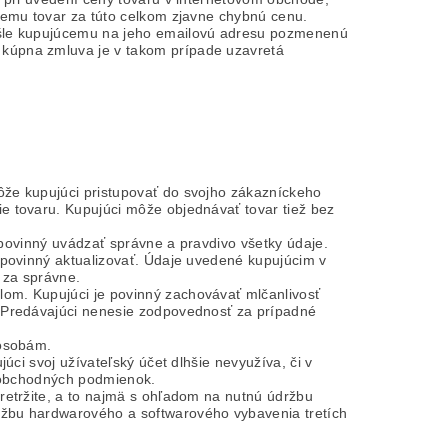
cemu tovar za túto celkom zjavne chybnú cenu.
ašle kupujúcemu na jeho emailovú adresu pozmenenú
kúpna zmluva je v takom prípade uzavretá
že kupujúci pristupovať do svojho zákazníckeho
e tovaru. Kupujúci môže objednávať tovar tiež bez
i povinný uvádzať správne a pravdivo všetky údaje.
 povinný aktualizovať. Údaje uvedené kupujúcim v
 za správne.
om. Kupujúci je povinný zachovávať mlčanlivosť
. Predávajúci nenesie zodpovednosť za prípadné
 osobám.
úci svoj užívateľský účet dlhšie nevyužíva, či v
o obchodných podmienok.
retržite, a to najmä s ohľadom na nutnú údržbu
žbu hardwarového a softwarového vybavenia tretích