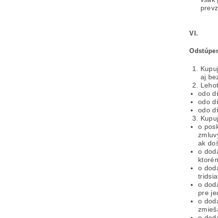
prevz
VI.
Odstúpen
Kupuj
aj be
Lehot
odo dň
odo d
odo d
Kupuj
o pos
zmluv
ak doš
o dodá
ktoré
o dod
tridsi
o dod
pre j
o dodá
zmieš
o dodá